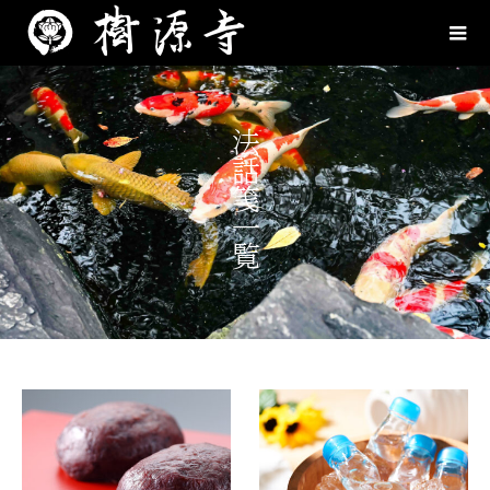
法話䇳一覧